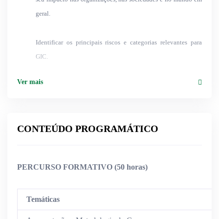
geral.
Identificar os principais riscos e categorias relevantes para
GIC.
Ver mais
Identificar arquiteturas e plataformas de segurança, e saber
como devem ser geridas.
CONTEÚDO PROGRAMÁTICO
Discutir e compreender o planeamento e gestão de segurança.
Elaborar uma proposta concreta de um plano de resposta de
PERCURSO FORMATIVO (50 horas)
incidentes.
Temáticas